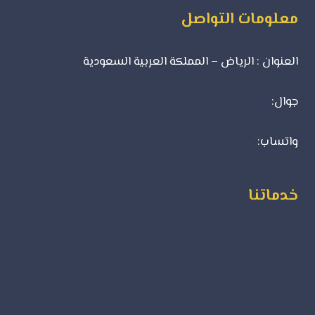
معلومات التواصل
العنوان : الرياض – المملكة العربية السعودية
جوال:
0500723702
واتساب:
0500723702
خدماتنا
ورق جدران
ديكورات فوم
بديل الرخام
بديل الخشب