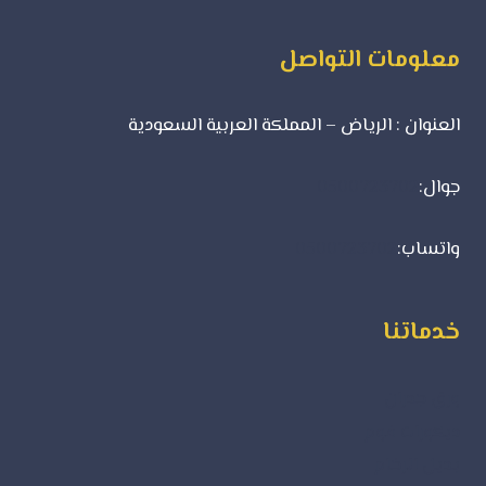
معلومات التواصل
العنوان : الرياض – المملكة العربية السعودية
جوال:
0500723702
واتساب:
0500723702
خدماتنا
ورق جدران
ديكورات فوم
بديل الرخام