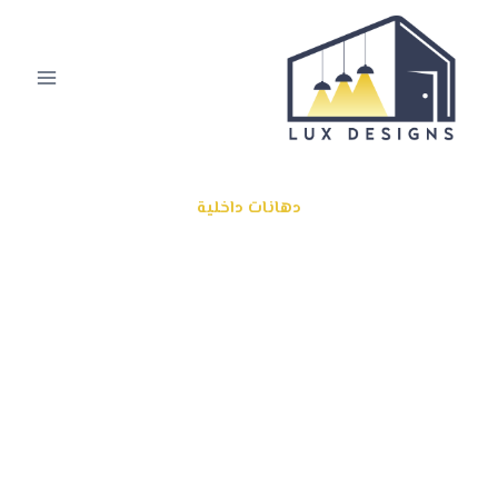
دهانات داخلية
معلم بوية في الرياض
افضل معلم دهانات في الرياض يعمل على تنفيذ كافة انواع
البويات الداخلية باعلى المستويات والاتقان تنفيذ دهانات
داخلية سادة دهانات داخلية بروفايل دهانات داخلية رشات
محببة بالرياض دهانات اوف وايت بويات متداخلة , افضل معلم
بويات بالرياض مستعد في اي وقت لتنفيذ كافة متطلباتكم
بكل سرور اتصل بافضل رقم معلم دهانات في الرياض واحصل