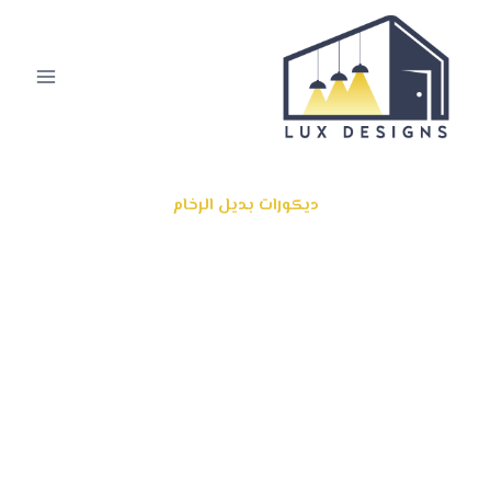
ديكورات بديل الرخام
معلم بديل الرخام بالرياض
احصل على افضل اعمال التشطيب الداخلي وذالك بمجرد ان
تتعامل مع افضل معلم ديكورات بالرياض من خلال الرقم
الموضح ادنى , تنفيذ ديكورات بديل الرخام مع بديل الخشب
في الرياض ديكورات بديل الرخام خلفيات تلفزيون بالرياض
ديكورات بديل الرخام للمجالس والصالات والمطابخ والحمامات
, تركيب نظير الرخام في الرياض عبر افضل معلم ديكورات