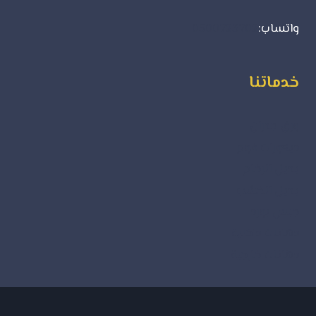
واتساب:
0500723702
خدماتنا
ورق جدران
ديكورات فوم
بديل الرخام
بديل الخشب
جبس بورد
دهانات داخلية
دهانات خارجية