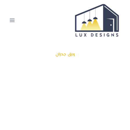
ورق جدران
معلم ورق جدران الرياض
ديكورات ورق الجدران في الرياض من الديكورات البديلة التي
استخدمت عوضا عن الدهانات الداخلية بالرياض , فهيا بشكلها
الجميل وتصميمها الانيق اصبح الطلب عليها بكثرة خصوصا
في الاونة الاخيرة بالمملكة العربية السعودية بالرياض , تركيب
ورق جدران ثلاثي الابعاد بالرياض ورق جدران اشكال هندسية
ورق جدران شبابية ورق جدران اطفال ورق جدران فخمة في