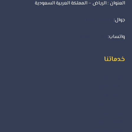
العنوان : الرياض – المملكة العربية السعودية
جوال:
0500723702
واتساب:
0500723702
خدماتنا
ورق جدران
ديكورات فوم
بديل الرخام
بديل الخشب
جبس بورد
دهانات داخلية
دهانات خارجية