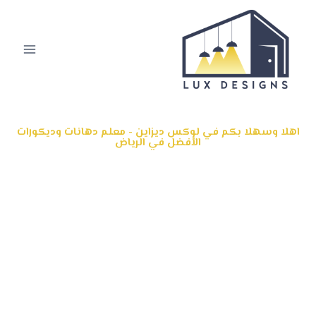
اهلا وسهلا بكم في لوكس ديزاين - معلم دهانات وديكورات
الأفضل في الرياض
معلم دهانات وديكورات الرياض
يسرنا في لوكس ديزاين عرض أخر ما ابدعه مهندسي التصميم
الداخلي والتشطيب في الرياض ، حيث نجتهد لتقديم أفخم
ديكور فلل ومنازل ، تركيب تكسيات ديكور خشبية في شمال
الرياض ، كما نوفر لكم كافة خدمات التشطيب الداخلي للمنازل
والفلل والقصور والمحلات عبر أفضل معلم دهانات وديكورات
في الرياض بخبرة كبيرة وسعر مناسب.