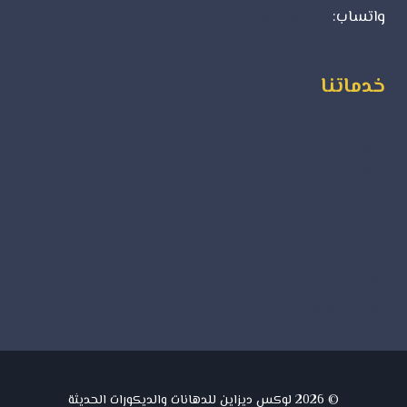
واتساب:
0500723702
خدماتنا
ورق جدران
ديكورات فوم
بديل الرخام
بديل الخشب
جبس بورد
دهانات داخلية
دهانات خارجية
© 2026 لوكس ديزاين للدهانات والديكورات الحديثة