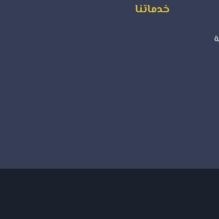
خدماتنا
ة
ورق جدران
ديكورات فوم
بديل الرخام
بديل الخشب
جبس بورد
دهانات داخلية
دهانات خارجية