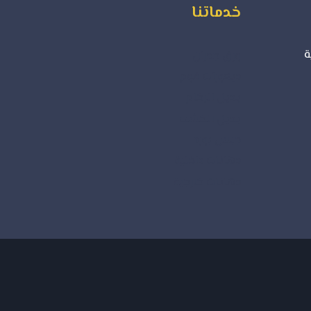
خدماتنا
ة
ورق جدران
ديكورات فوم
بديل الرخام
بديل الخشب
جبس بورد
دهانات داخلية
دهانات خارجية