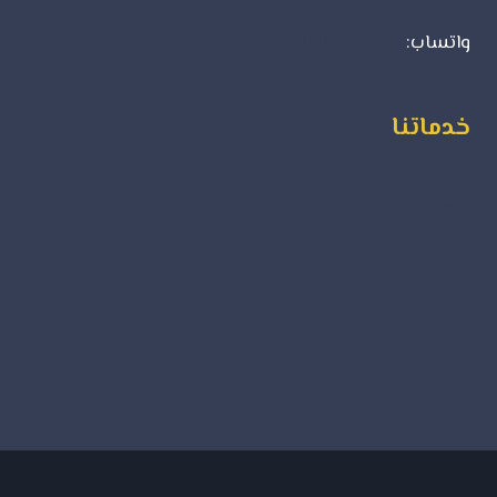
واتساب:
0500723702
خدماتنا
ورق جدران
ديكورات فوم
بديل الرخام
بديل الخشب
جبس بورد
دهانات داخلية
دهانات خارجية