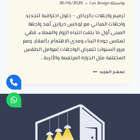
بواسطة
Lux design
26/06/2026
ترميم واجهات بالرياض – حلول احترافية لتجديد
واجهات المباني مع لوكس ديزاين تُعد واجهة
المبنى أول ما يلفت انتباه الزوار والعملاء، فهي
تعكس جودة البناء ومدى الاهتمام بالعقار، ومع
مرور السنوات تتعرض الواجهات لعوامل الطقس
المختلفة مثل الحرارة المرتفعة والأتربة…
ترميم
تصفح المزيد
واجهات
بالرياض
–
حلول
احترافية
لتجديد
واجهات
المباني
مع
لوكس