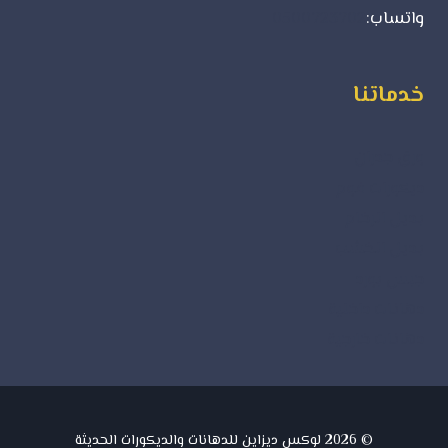
واتساب:
0500723702
خدماتنا
ورق جدران
ديكورات فوم
بديل الرخام
بديل الخشب
جبس بورد
دهانات داخلية
دهانات خارجية
© 2026 لوكس ديزاين للدهانات والديكورات الحديثة