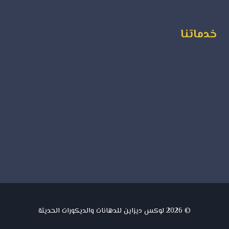
خدماتنا
ورق جدران
ديكورات فوم
بديل الرخام
بديل الخشب
جبس بورد
دهانات داخلية
دهانات خارجية
© 2026 لوكس ديزاين للدهانات والديكورات الحديثة