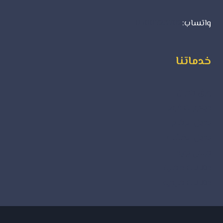
واتساب:
0500723702
خدماتنا
ورق جدران
ديكورات فوم
بديل الرخام
بديل الخشب
جبس بورد
دهانات داخلية
دهانات خارجية