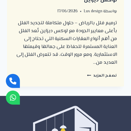
لوكس ديزاين
بواسطة
Lux design
17/06/2026
ترميم فلل بالرياض – حلول متكاملة لتجديد الفلل
بأعلى معايير الجودة مع لوكس ديزاين تُعد الفلل
من أهم أنواع العقارات السكنية التي تحتاج إلى
العناية المستمرة للحفاظ على جمالها وقيمتها
الاستثمارية. ومع مرور الوقت، قد تتعرض الفلل إلى
العديد من…
ترميم
تصفح المزيد
فلل
بالرياض
–
حلول
متكاملة
لتجديد
الفلل
بأعلى
معايير