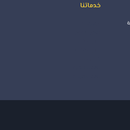
خدماتنا
ة
ورق جدران
ديكورات فوم
بديل الرخام
بديل الخشب
جبس بورد
دهانات داخلية
دهانات خارجية