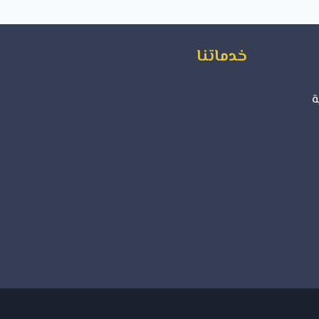
خدماتنا
ة
ورق جدران
ديكورات فوم
بديل الرخام
بديل الخشب
جبس بورد
دهانات داخلية
دهانات خارجية