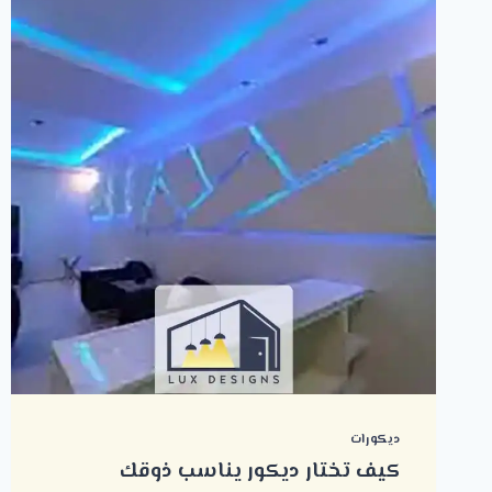
ديكورات
كيف تختار ديكور يناسب ذوقك