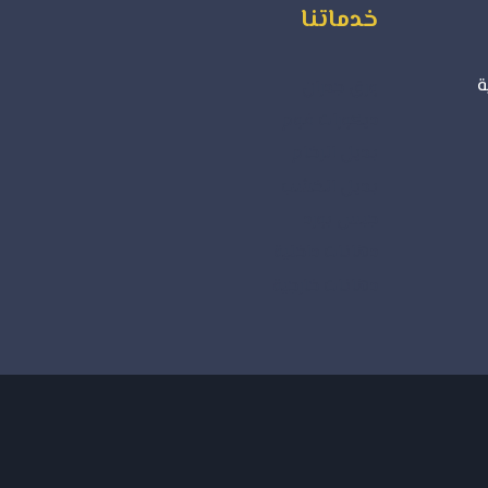
خدماتنا
ة
ورق جدران
ديكورات فوم
بديل الرخام
بديل الخشب
جبس بورد
دهانات داخلية
دهانات خارجية