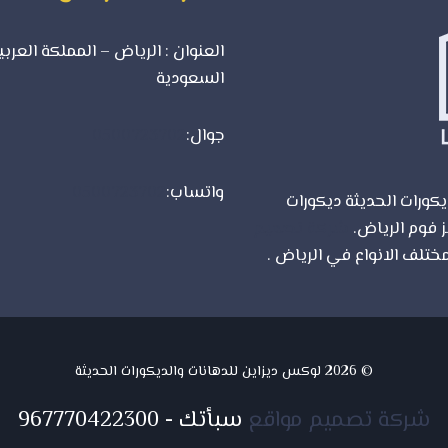
العنوان : الرياض – المملكة العربي
السعودية
جوال:
0500723702
واتساب:
0500723702
كورات الحديثة ديكورات
ز فوم الرياض.
شركة تصميم
ختلف الانواع في الرياض .
© 2026 لوكس ديزاين للدهانات والديكورات الحديثة
شركة تصميم مواقع
سبأتك
-
967770422300