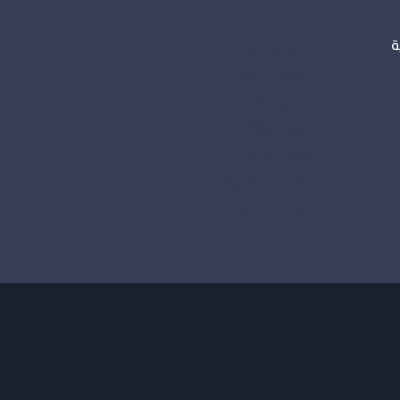
ة
ورق جدران
ديكورات فوم
بديل الرخام
بديل الخشب
جبس بورد
دهانات داخلية
دهانات خارجية