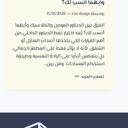
وأيهما أنسب لك؟
بواسطة
Lux design
15/01/2026
الفرق بين الديكور المودرن والكلاسيك وأيهما
أنسب لك؟ يُعد اختيار نمط الديكور الداخلي من
أهم القرارات التي يتخذها أصحاب المنازل أو
الشقق، لأنه لا يؤثر فقط على المظهر الجمالي،
بل ينعكس أيضًا على الراحة النفسية وطريقة
استخدام المساحات. ومن بين…
الفرق
تصفح المزيد
بين
الديكور
المودرن
والكلاسيك
وأيهما
أنسب
لك؟