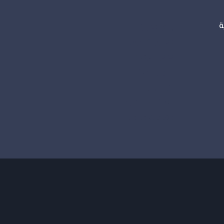
ة
ورق جدران
ديكورات فوم
بديل الرخام
بديل الخشب
جبس بورد
دهانات داخلية
دهانات خارجية