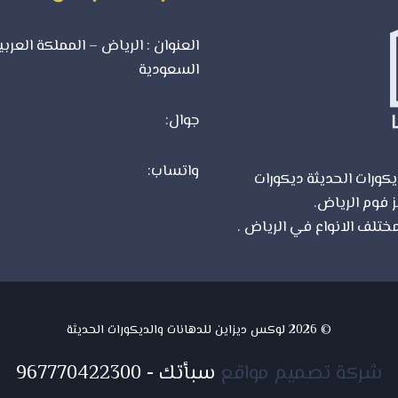
العنوان : الرياض – المملكة العربي
السعودية
جوال:
0500723702
واتساب:
0500723702
كورات الحديثة ديكورات
ز فوم الرياض.
شركة تصميم
ختلف الانواع في الرياض .
© 2026 لوكس ديزاين للدهانات والديكورات الحديثة
شركة تصميم مواقع
سبأتك
-
967770422300