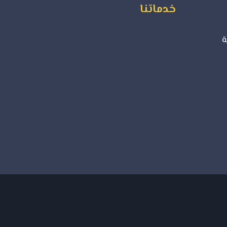
خدماتنا
ة
ورق جدران
ديكورات فوم
بديل الرخام
بديل الخشب
جبس بورد
دهانات داخلية
دهانات خارجية