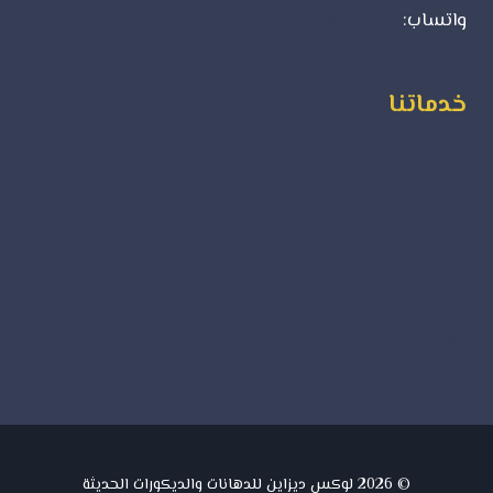
واتساب:
0500723702
خدماتنا
ورق جدران
ديكورات فوم
بديل الرخام
بديل الخشب
جبس بورد
دهانات داخلية
دهانات خارجية
© 2026 لوكس ديزاين للدهانات والديكورات الحديثة