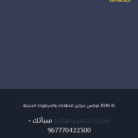
ورق جدران
ديكورات فوم
بديل الرخام
بديل الخشب
جبس بورد
دهانات داخلية
دهانات خارجية
© 2026 لوكس ديزاين للدهانات والديكورات الحديثة
شركة تصميم مواقع
سبأتك
-
967770422300