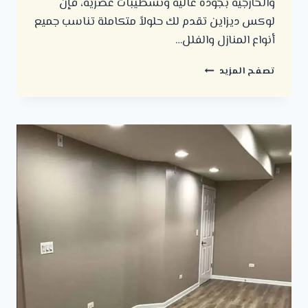
والخارجية بجودة عالية وتشطيبات عصرية، فإن
لوكس ديزاين تقدم لك حلولاً متكاملة تناسب جميع
أنواع المنازل والفلل…
شركة
تصفح المزيد
دهانات
الرياض
:
تقدم
أفضل
أنواع
الدهانات
بأعلى
جودة
وتشطيب
احترافي