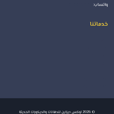
واتساب:
0500723702
خدماتنا
ورق جدران
ديكورات فوم
بديل الرخام
بديل الخشب
جبس بورد
دهانات داخلية
دهانات خارجية
© 2026 لوكس ديزاين للدهانات والديكورات الحديثة