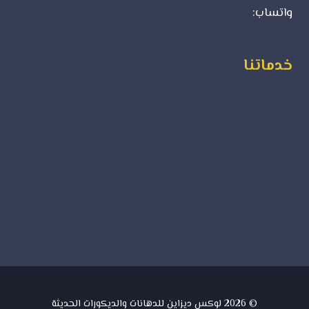
واتساب:
0500723702
خدماتنا
ورق جدران
ديكورات فوم
بديل الرخام
بديل الخشب
جبس بورد
دهانات داخلية
دهانات خارجية
© 2026 لوكس ديزاين للدهانات والديكورات الحديثة