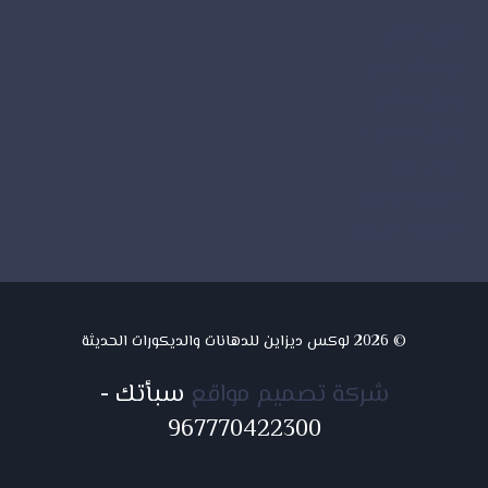
ورق جدران
ديكورات فوم
بديل الرخام
بديل الخشب
جبس بورد
دهانات داخلية
دهانات خارجية
© 2026 لوكس ديزاين للدهانات والديكورات الحديثة
شركة تصميم مواقع
سبأتك
-
967770422300