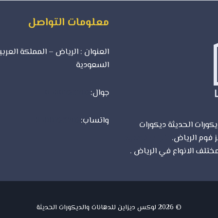
الدهانات
بأعلى
معلومات التواصل
جودة
وتشطيب
احترافي
العنوان : الرياض – المملكة العربي
السعودية
جوال:
0500723702
واتساب:
0500723702
كورات الحديثة ديكورات
ز فوم الرياض.
شركة تصميم
ختلف الانواع في الرياض .
© 2026 لوكس ديزاين للدهانات والديكورات الحديثة