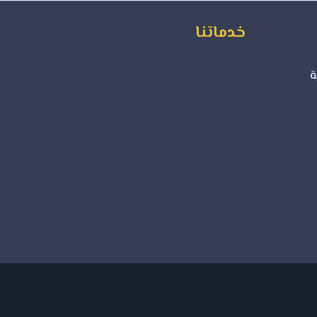
خدماتنا
ة
ورق جدران
ديكورات فوم
بديل الرخام
بديل الخشب
جبس بورد
دهانات داخلية
دهانات خارجية