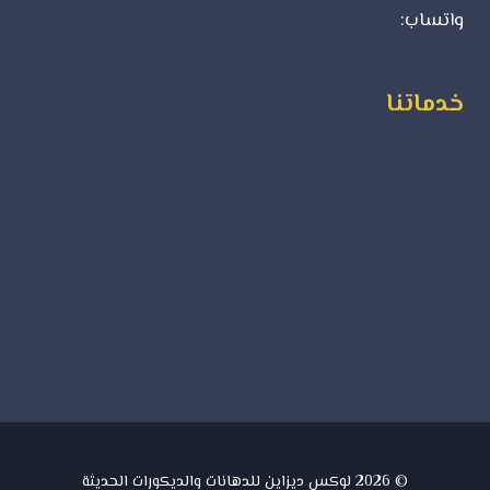
واتساب:
0500723702
خدماتنا
ورق جدران
ديكورات فوم
بديل الرخام
بديل الخشب
جبس بورد
دهانات داخلية
دهانات خارجية
© 2026 لوكس ديزاين للدهانات والديكورات الحديثة