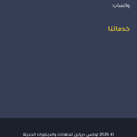
واتساب:
0500723702
خدماتنا
ورق جدران
ديكورات فوم
بديل الرخام
بديل الخشب
جبس بورد
دهانات داخلية
دهانات خارجية
© 2026 لوكس ديزاين للدهانات والديكورات الحديثة