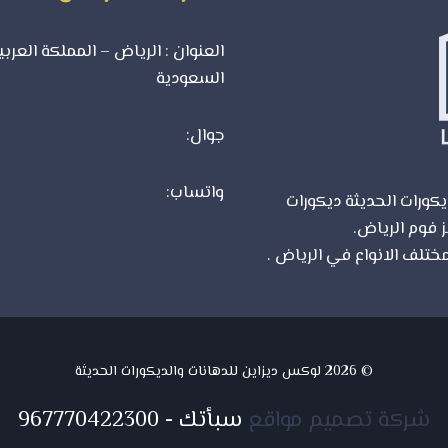
العنوان : الرياض – المملكة العربي
السعودية
جوال:
0500723702
واتساب:
0500723702
كورات الحديثة ديكورات
ز فوم الرياض.
شركة تصميم
ختلف الانواع في الرياض .
© 2026 لوكس ديزاين للدهانات والديكورات الحديثة
شركة تصميم مواقع
سبأتك
-
967770422300