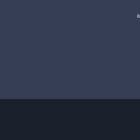
ة
ورق جدران
ديكورات فوم
بديل الرخام
بديل الخشب
جبس بورد
دهانات داخلية
دهانات خارجية