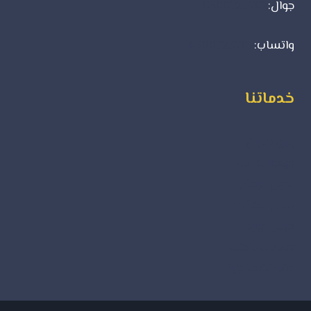
جوال:
0500723702
واتساب:
0500723702
خدماتنا
ورق جدران
ديكورات فوم
بديل الرخام
بديل الخشب
جبس بورد
دهانات داخلية
دهانات خارجية