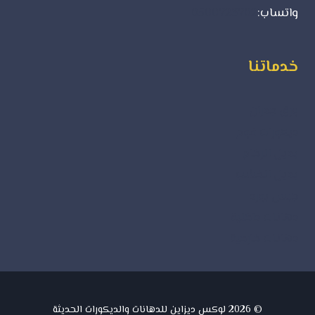
واتساب:
0500723702
خدماتنا
ورق جدران
ديكورات فوم
بديل الرخام
بديل الخشب
جبس بورد
دهانات داخلية
دهانات خارجية
© 2026 لوكس ديزاين للدهانات والديكورات الحديثة