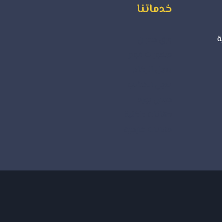
خدماتنا
ة
ورق جدران
ديكورات فوم
بديل الرخام
بديل الخشب
جبس بورد
دهانات داخلية
دهانات خارجية