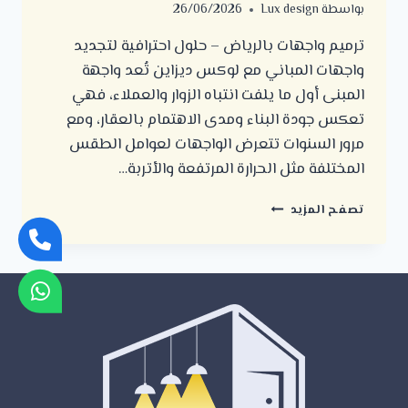
بواسطة
Lux design
26/06/2026
ترميم واجهات بالرياض – حلول احترافية لتجديد
واجهات المباني مع لوكس ديزاين تُعد واجهة
المبنى أول ما يلفت انتباه الزوار والعملاء، فهي
تعكس جودة البناء ومدى الاهتمام بالعقار، ومع
مرور السنوات تتعرض الواجهات لعوامل الطقس
المختلفة مثل الحرارة المرتفعة والأتربة…
ترميم
تصفح المزيد
واجهات
بالرياض
–
حلول
احترافية
لتجديد
واجهات
المباني
مع
لوكس