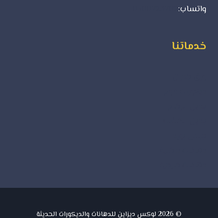
واتساب:
0500723702
خدماتنا
ورق جدران
ديكورات فوم
بديل الرخام
بديل الخشب
جبس بورد
دهانات داخلية
دهانات خارجية
© 2026 لوكس ديزاين للدهانات والديكورات الحديثة