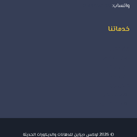
واتساب:
0500723702
خدماتنا
ورق جدران
ديكورات فوم
بديل الرخام
بديل الخشب
جبس بورد
دهانات داخلية
دهانات خارجية
© 2026 لوكس ديزاين للدهانات والديكورات الحديثة