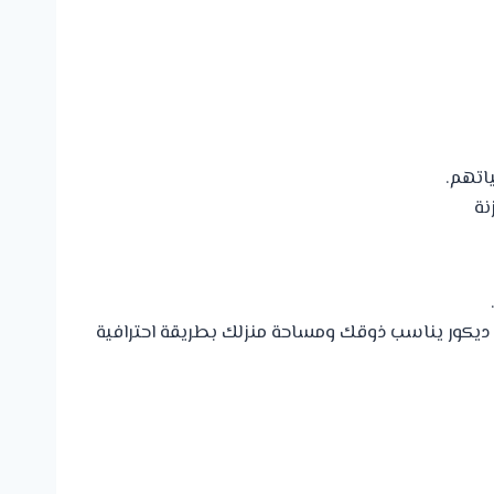
اتهم.
نة
 ديكور يناسب ذوقك ومساحة منزلك بطريقة احترافية