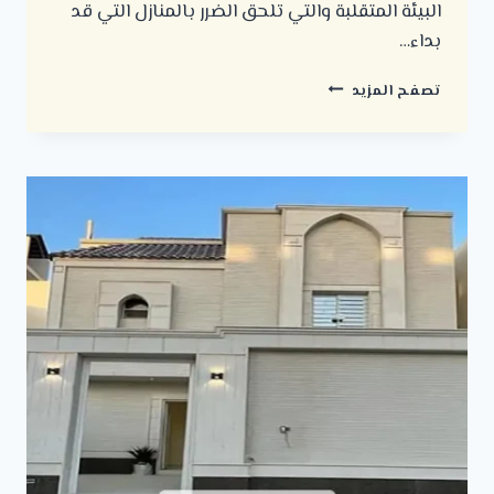
البيئة المتقلبة والتي تلحق الضرر بالمنازل التي قد
بداء…
صيانة
تصفح المزيد
وترميمات
عامة
الرياض
ت:
0500723702
صيانة
وترميمات
عامة
–
ترميم
مباني
الرياض
–
مقاول
ترميم
مباني
الرياض