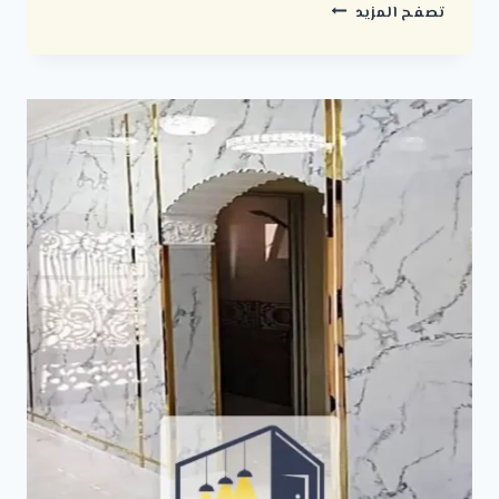
تركيب
تصفح المزيد
ورق
جدران
الرياض
ت:
0500723702
معلم
تركيب
ورق
جدران
الرياض
–
تصاميم
ورق
جدران
–
ديكورات
ورق
جدران
الرياض