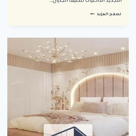
التجديد الداخليات تنظيف الجدران…
تجديد
تصفح المزيد
مباني
في
الرياض
ت:
0500723702
تجديد
منازل
في
الرياض
–
تجديد
شقق
–
ترميم
بيوت
–
اسعار
ترميم
الفلل