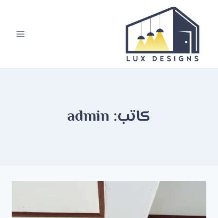
لتجاوز
لى
لمحتوى
كاتب: admin