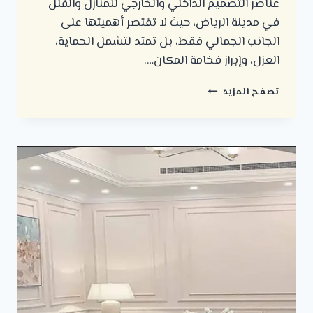
عناصر التصميم الداخلي والخارجي للمنازل والفلل
في مدينة الرياض، حيث لا تقتصر أهميتها على
الجانب الجمالي فقط، بل تمتد لتشمل الحماية،
العزل، وإبراز فخامة المكان….
دهانات
تصفح المزيد
حديثة
في
الرياض
|
أفضل
الأنواع
والألوان
للمنازل
والفلل