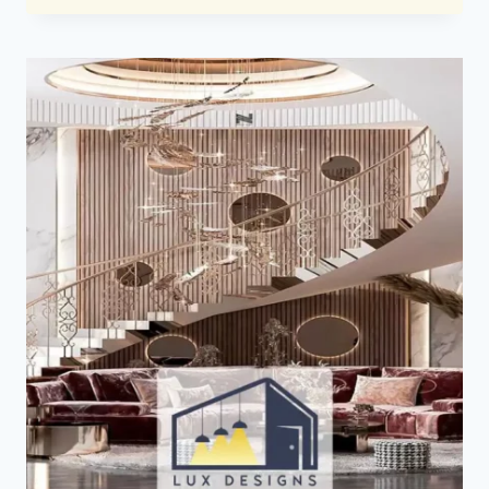
الرخام
الرياض
ت:
0500723702
بديل
الرخام
للجدران
الرياض
–
اشكال
بديل
الرخام
–
ديكورات
بديل
الرخام
الرياض