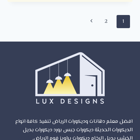
الخشب
الرياض
ت:
تنقل
الصفحة
2
1
0500723702
معلم
الصفحة
التالية
بديل
الخشب
الرياض
–
الوان
بديل
الخشب
الداخلي
–
ديكور
شبيه
الخشب
الرياض
افضل معلم دهانات وديكورات الرياض تنفيذ كافة انواع
الديكورات الحديثة ديكورات جبس بورد ديكورات بديل
الخشب بديل الرخام ديكورات براويز فوم الرياض.
شركة