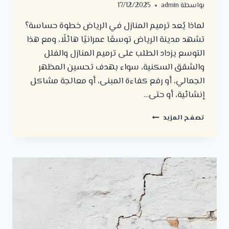
بواسطة
admin
17/12/2025
لماذا يُعد ترميم المنازل في الرياض خطوة حساسة؟
تشهد مدينة الرياض توسعًا عمرانيًا هائلًا، ومع هذا
التوسع يزداد الطلب على ترميم المنازل والفلل
والشقق السكنية، سواء بهدف تحسين المظهر
الجمالي، أو رفع كفاءة المبنى، أو معالجة مشاكل
إنشائية، أو حتى…
أهم
تصفح المزيد
الأخطاء
التي
يجب
تجنبها
عند
ترميم
المنازل
في
الرياض