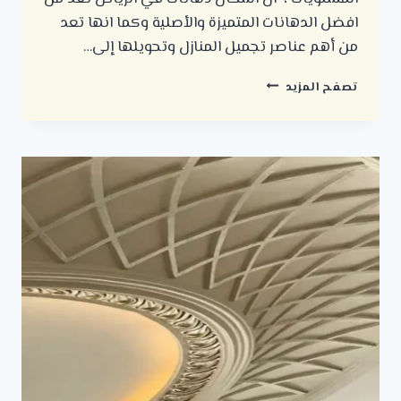
افضل الدهانات المتميزة والأصلية وكما انها تعد
من أهم عناصر تجميل المنازل وتحويلها إلى…
معلم
تصفح المزيد
دهانات
الرياض
ت:
0500723702
مقاول
دهانات
الرياض
–
دهانات
داخلية
وخارجية
–
دهان
ممتاز
بالرياض
–