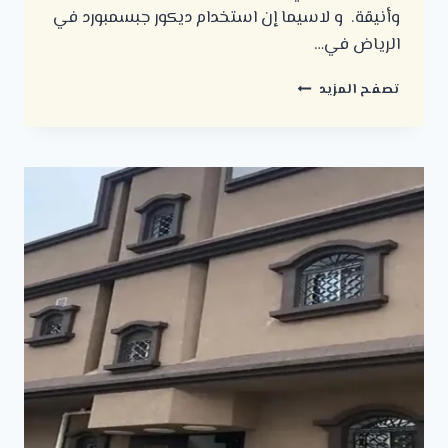
وأنيقة. و لاسيما إن استخدام ديكور جبسمبورد في
الرياض في…
ديكور
تصفح المزيد
جبسمبورد
في
الرياض
ت:
0500723702
تركيب
جبس
بورد
الرياض
–
ديكور
جبس
بورد
–
معلم
جبس
بورد