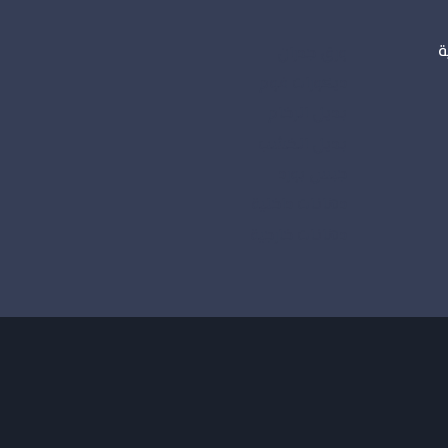
ة
ورق جدران
ديكورات فوم
بديل الرخام
بديل الخشب
جبس بورد
دهانات داخلية
دهانات خارجية