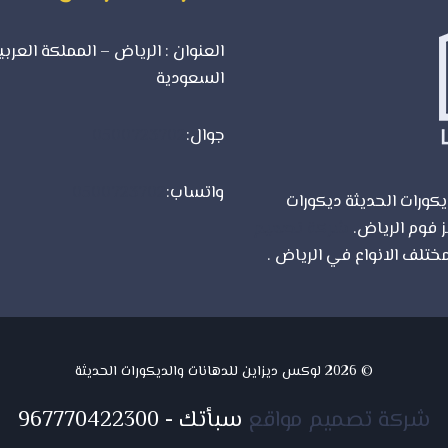
العنوان : الرياض – المملكة العربي
السعودية
جوال:
0500723702
واتساب:
0500723702
كورات الحديثة ديكورات
ز فوم الرياض.
شركة تصميم
ختلف الانواع في الرياض .
© 2026 لوكس ديزاين للدهانات والديكورات الحديثة
شركة تصميم مواقع
سبأتك
-
967770422300