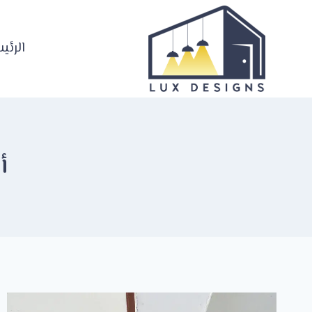
لتجاوز
لى
لمحتوى
الرئي
أ