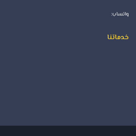
واتساب:
0500723702
خدماتنا
ورق جدران
ديكورات فوم
بديل الرخام
بديل الخشب
جبس بورد
دهانات داخلية
دهانات خارجية