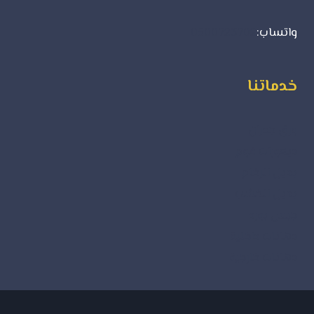
واتساب:
0500723702
خدماتنا
ورق جدران
ديكورات فوم
بديل الرخام
بديل الخشب
جبس بورد
دهانات داخلية
دهانات خارجية