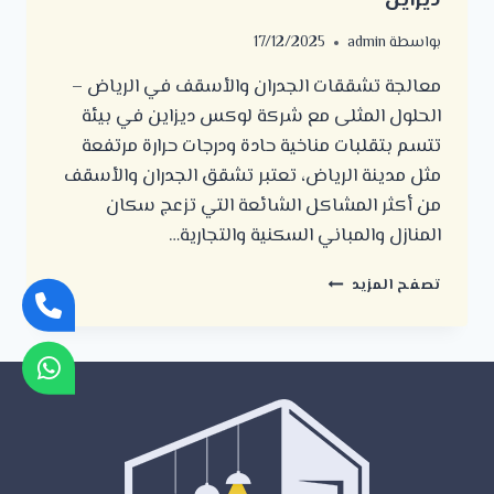
ديزاين
بواسطة
admin
17/12/2025
معالجة تشققات الجدران والأسقف في الرياض –
الحلول المثلى مع شركة لوكس ديزاين في بيئة
تتسم بتقلبات مناخية حادة ودرجات حرارة مرتفعة
مثل مدينة الرياض، تعتبر تشقق الجدران والأسقف
من أكثر المشاكل الشائعة التي تزعج سكان
المنازل والمباني السكنية والتجارية…
معالجة
تصفح المزيد
تشققات
الجدران
والأسقف
في
الرياض
–
الحلول
المثلى
مع