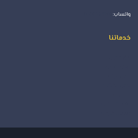
واتساب:
0500723702
خدماتنا
ورق جدران
ديكورات فوم
بديل الرخام
بديل الخشب
جبس بورد
دهانات داخلية
دهانات خارجية