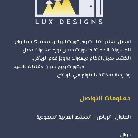
دهانات
غرف
نوم
–
دهان
الجدران
افضل معلم دهانات وديكورات الرياض تنفيذ كافة انواع
الخارجية
الديكورات الحديثة ديكورات جبس بورد ديكورات بديل
في
الرياض
الخشب بديل الرخام ديكورات براويز فوم الرياض.
شركة
تصميم مواقع الرياض
ديكورات ورق جدران دهانات داخلية
وخارجية بمختلف الانواع في الرياض .
معلومات التواصل
العنوان : الرياض – المملكة العربية السعودية
جوال:
0500723702